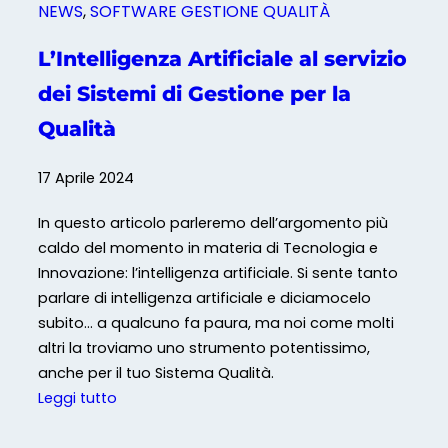
NEWS
, 
SOFTWARE GESTIONE QUALITÀ
r
t
L’Intelligenza Artificiale al servizio
i
dei Sistemi di Gestione per la
f
i
Qualità
c
i
17 Aprile 2024
a
l
In questo articolo parleremo dell’argomento più
e
caldo del momento in materia di Tecnologia e
i
Innovazione: l’intelligenza artificiale. Si sente tanto
n
parlare di intelligenza artificiale e diciamocelo
D
subito… a qualcuno fa paura, ma noi come molti
i
altri la troviamo uno strumento potentissimo,
g
anche per il tuo Sistema Qualità.
i
:
Leggi tutto
t
L
a
’