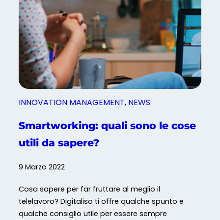
l
f
o
c
s
o
m
m
a
m
r
e
t
r
w
c
INNOVATION MANAGEMENT
, 
NEWS
o
i
r
o
Smartworking: quali sono le cose
k
–
i
utili da sapere?
A
n
S
g
9 Marzo 2022
S
E
Cosa sapere per far fruttare al meglio il
P
telelavoro? Digitaliso ti offre qualche spunto e
R
qualche consiglio utile per essere sempre
I