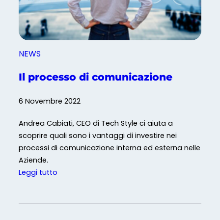
p
g
e
c
r
o
l
n
a
NEWS
C
Q
h
Il processo di comunicazione
u
a
a
t
l
6 Novembre 2022
G
i
P
Andrea Cabiati, CEO di Tech Style ci aiuta a
t
T
scoprire quali sono i vantaggi di investire nei
à
processi di comunicazione interna ed esterna nelle
Aziende.
:
Leggi tutto
I
l
p