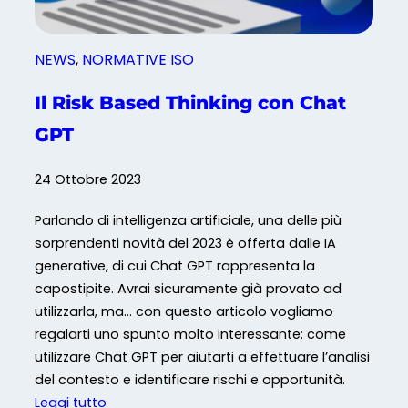
i
c
i
NEWS
, 
NORMATIVE ISO
a
l
Il Risk Based Thinking con Chat
e
GPT
a
l
24 Ottobre 2023
s
e
Parlando di intelligenza artificiale, una delle più
r
sorprendenti novità del 2023 è offerta dalle IA
v
generative, di cui Chat GPT rappresenta la
i
capostipite. Avrai sicuramente già provato ad
z
utilizzarla, ma… con questo articolo vogliamo
i
regalarti uno spunto molto interessante: come
o
utilizzare Chat GPT per aiutarti a effettuare l’analisi
d
del contesto e identificare rischi e opportunità.
e
:
Leggi tutto