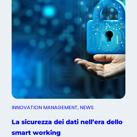
s
o
i
d
e
a
l
e
d
i
v
e
n
d
INNOVATION MANAGEMENT
, 
NEWS
i
t
La sicurezza dei dati nell’era dello
a
smart working