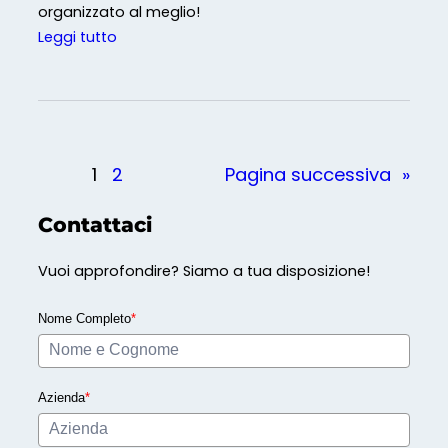
organizzato al meglio!
M
:
Leggi tutto
S
m
a
r
t
1
2
Pagina successiva
»
w
o
Contattaci
r
k
Vuoi approfondire? Siamo a tua disposizione!
i
n
Nome Completo
*
g
:
q
Azienda
*
u
a