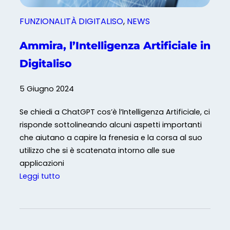
l
i
FUNZIONALITÀ DIGITALISO
, 
NEWS
m
a
Ammira, l’Intelligenza Artificiale in
t
Digitaliso
i
c
5 Giugno 2024
o
:
Se chiedi a ChatGPT cos’è l’Intelligenza Artificiale, ci
c
risponde sottolineando alcuni aspetti importanti
h
che aiutano a capire la frenesia e la corsa al suo
e
utilizzo che si è scatenata intorno alle sue
c
applicazioni
o
:
Leggi tutto
s
A
a
m
s
m
i
i