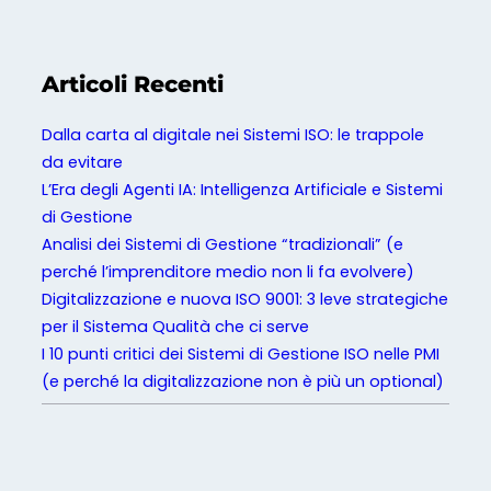
a
s
a
Articoli Recenti
p
e
Dalla carta al digitale nei Sistemi ISO: le trappole
r
da evitare
e
L’Era degli Agenti IA: Intelligenza Artificiale e Sistemi
?
di Gestione
Analisi dei Sistemi di Gestione “tradizionali” (e
perché l’imprenditore medio non li fa evolvere)
Digitalizzazione e nuova ISO 9001: 3 leve strategiche
per il Sistema Qualità che ci serve
I 10 punti critici dei Sistemi di Gestione ISO nelle PMI
(e perché la digitalizzazione non è più un optional)