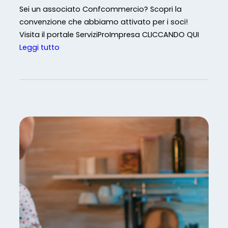
d
Sei un associato Confcommercio? Scopri la
e
convenzione che abbiamo attivato per i soci!
i
Visita il portale ServiziProImpresa CLICCANDO QUI
d
:
Leggi tutto
a
C
t
o
i
n
n
v
e
e
l
n
l
z
’
i
e
o
r
n
a
e
d
C
e
o
l
n