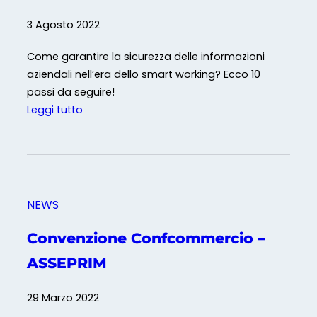
3 Agosto 2022
Come garantire la sicurezza delle informazioni
aziendali nell’era dello smart working? Ecco 10
passi da seguire!
:
Leggi tutto
L
a
s
i
c
NEWS
u
r
Convenzione Confcommercio –
e
ASSEPRIM
z
z
29 Marzo 2022
a