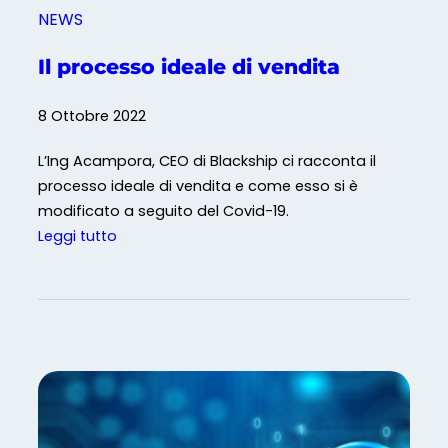
i
NEWS
o
n
Il processo ideale di vendita
e
8 Ottobre 2022
L’Ing Acampora, CEO di Blackship ci racconta il
processo ideale di vendita e come esso si è
modificato a seguito del Covid-19.
:
Leggi tutto
I
l
p
r
o
c
e
s