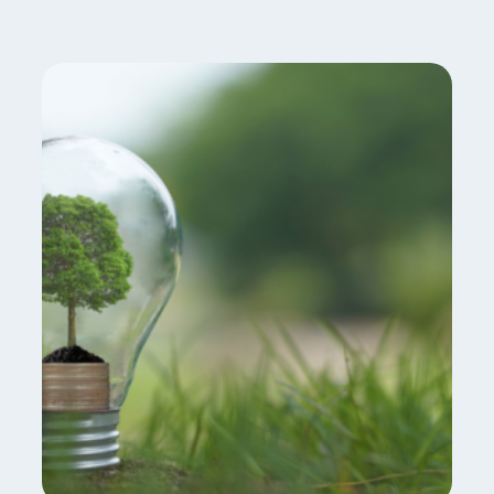
E
N
Z
I
O
N
E
A
L
L
E
F
R
O
D
I
!