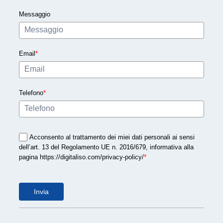
l
Messaggio
i
s
o
Email
*
n
o
l
e
Telefono
*
c
o
s
Acconsento al trattamento dei miei dati personali ai sensi
e
dell’art. 13 del Regolamento UE n. 2016/679, informativa alla
u
pagina https://digitaliso.com/privacy-policy/
*
t
i
Invia
l
i
d