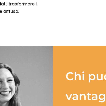
ati, trasformare i
e diffusa.
Chi pu
vantagg