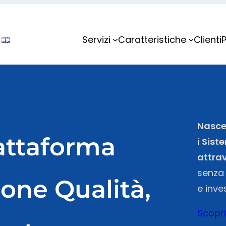
Servizi
Caratteristiche
Clienti
Nasce 
iattaforma
i Sist
attrav
senza 
ione Qualità,
e inve
Scopri