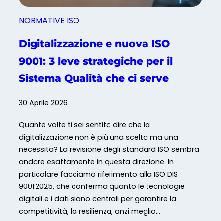
n
t
NORMATIVE ISO
e
l
Digitalizzazione e nuova ISO
l
9001: 3 leve strategiche per il
i
g
Sistema Qualità che ci serve
e
n
30 Aprile 2026
z
a
Quante volte ti sei sentito dire che la
A
digitalizzazione non è più una scelta ma una
r
necessità? La revisione degli standard ISO sembra
t
andare esattamente in questa direzione. In
i
particolare facciamo riferimento alla ISO DIS
f
9001:2025, che conferma quanto le tecnologie
i
digitali e i dati siano centrali per garantire la
c
competitività, la resilienza, anzi meglio…