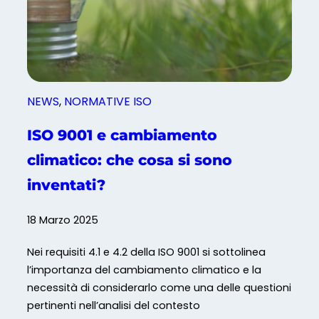
e
r
t
i
r
a
o
a
l
l
a
l
NEWS
, 
NORMATIVE ISO
n
a
o
ISO 9001 e cambiamento
P
r
r
climatico: che cosa si sono
m
a
a
inventati?
t
I
i
S
18 Marzo 2025
c
O
a
9
Nei requisiti 4.1 e 4.2 della ISO 9001 si sottolinea
D
0
l’importanza del cambiamento climatico e la
i
0
necessità di considerarlo come una delle questioni
g
1
pertinenti nell’analisi del contesto
i