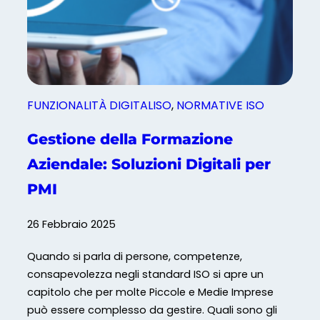
n
t
o
c
l
i
FUNZIONALITÀ DIGITALISO
, 
NORMATIVE ISO
m
a
Gestione della Formazione
t
Aziendale: Soluzioni Digitali per
i
c
PMI
o
:
26 Febbraio 2025
c
h
Quando si parla di persone, competenze,
e
consapevolezza negli standard ISO si apre un
c
capitolo che per molte Piccole e Medie Imprese
o
può essere complesso da gestire. Quali sono gli