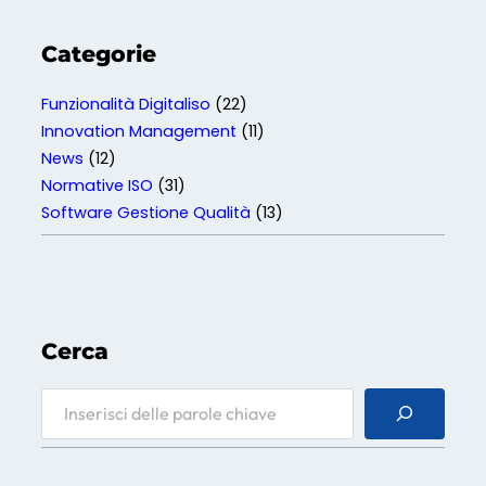
e
r
Categorie
P
M
Funzionalità Digitaliso
(22)
I
Innovation Management
(11)
News
(12)
Normative ISO
(31)
Software Gestione Qualità
(13)
Cerca
S
e
a
r