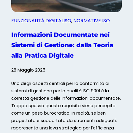
n
D
i
FUNZIONALITÀ DIGITALISO
, 
NORMATIVE ISO
g
i
Informazioni Documentate nei
t
Sistemi di Gestione: dalla Teoria
a
l
alla Pratica Digitale
i
s
28 Maggio 2025
o
Uno degli aspetti centrali per la conformità ai
sistemi di gestione per la qualità ISO 9001 è la
corretta gestione delle informazioni documentate.
Troppo spesso questo requisito viene percepito
come un peso burocratico. In realtà, se ben
progettato e supportato da strumenti adeguati,
rappresenta una leva strategica per l’efficienza