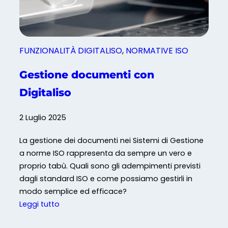
d
d
i
s
FUNZIONALITÀ DIGITALISO
, 
NORMATIVE ISO
f
a
Gestione documenti con
z
Digitaliso
i
o
2 Luglio 2025
n
e
La gestione dei documenti nei Sistemi di Gestione
d
a norme ISO rappresenta da sempre un vero e
e
proprio tabù. Quali sono gli adempimenti previsti
l
dagli standard ISO e come possiamo gestirli in
C
modo semplice ed efficace?
l
:
Leggi tutto
i
G
e