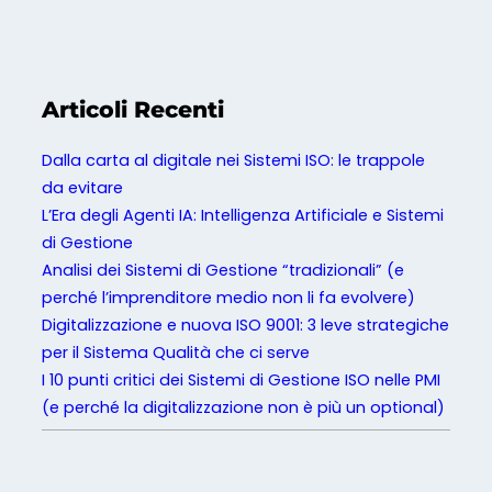
S
o
l
u
Articoli Recenti
z
i
Dalla carta al digitale nei Sistemi ISO: le trappole
o
da evitare
n
L’Era degli Agenti IA: Intelligenza Artificiale e Sistemi
i
di Gestione
D
Analisi dei Sistemi di Gestione “tradizionali” (e
i
perché l’imprenditore medio non li fa evolvere)
g
Digitalizzazione e nuova ISO 9001: 3 leve strategiche
i
per il Sistema Qualità che ci serve
t
I 10 punti critici dei Sistemi di Gestione ISO nelle PMI
a
(e perché la digitalizzazione non è più un optional)
l
i
p