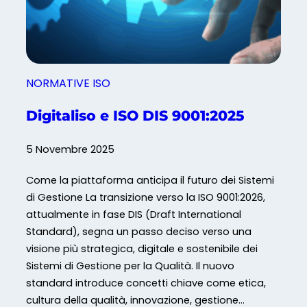
i
n
o
u
n
o
e
v
a
NORMATIVE ISO
I
S
Digitaliso e ISO DIS 9001:2025
O
9
5 Novembre 2025
0
0
Come la piattaforma anticipa il futuro dei Sistemi
1
di Gestione La transizione verso la ISO 9001:2026,
:
attualmente in fase DIS (Draft International
Standard), segna un passo deciso verso una
3
visione più strategica, digitale e sostenibile dei
l
Sistemi di Gestione per la Qualità. Il nuovo
e
standard introduce concetti chiave come etica,
v
cultura della qualità, innovazione, gestione…