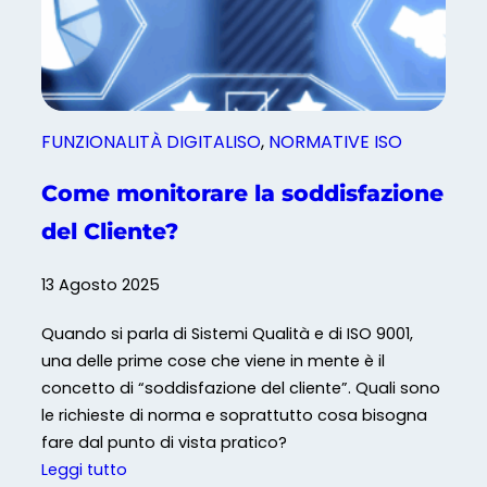
i
9
s
0
t
0
e
1
m
:
FUNZIONALITÀ DIGITALISO
, 
NORMATIVE ISO
a
2
Q
0
Come monitorare la soddisfazione
u
2
del Cliente?
a
5
l
i
13 Agosto 2025
t
Quando si parla di Sistemi Qualità e di ISO 9001,
à
una delle prime cose che viene in mente è il
c
concetto di “soddisfazione del cliente”. Quali sono
h
le richieste di norma e soprattutto cosa bisogna
e
fare dal punto di vista pratico?
c
:
Leggi tutto
i