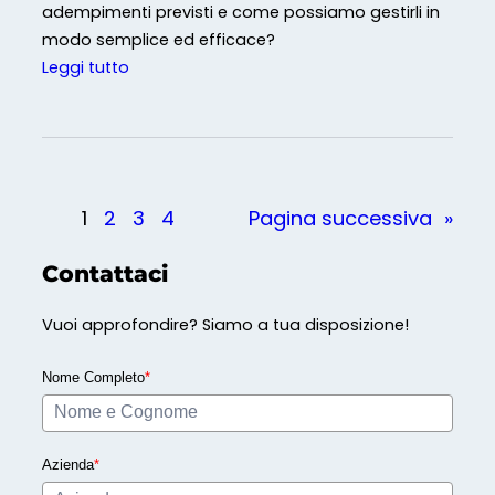
s
adempimenti previsti e come possiamo gestirli in
a
modo semplice ed efficace?
s
:
Leggi tutto
i
G
s
e
o
s
n
t
o
i
1
2
3
4
Pagina successiva
»
i
o
n
n
Contattaci
v
e
e
d
Vuoi approfondire? Siamo a tua disposizione!
n
e
t
l
Nome Completo
*
a
l
t
a
i
F
Azienda
*
?
o