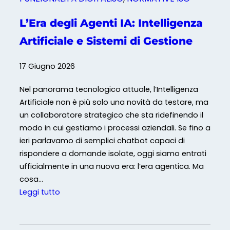
i
S
L’Era degli Agenti IA: Intelligenza
i
Artificiale e Sistemi di Gestione
s
t
17 Giugno 2026
e
m
Nel panorama tecnologico attuale, l’Intelligenza
i
Artificiale non è più solo una novità da testare, ma
I
un collaboratore strategico che sta ridefinendo il
S
modo in cui gestiamo i processi aziendali. Se fino a
O
ieri parlavamo di semplici chatbot capaci di
:
rispondere a domande isolate, oggi siamo entrati
l
ufficialmente in una nuova era: l’era agentica. Ma
e
cosa…
t
:
Leggi tutto
r
L
a
’
p
E