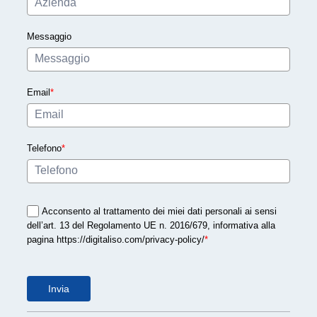
r
m
Messaggio
a
z
i
Email
*
o
n
e
A
Telefono
*
z
i
e
Acconsento al trattamento dei miei dati personali ai sensi
n
dell’art. 13 del Regolamento UE n. 2016/679, informativa alla
d
pagina https://digitaliso.com/privacy-policy/
*
a
l
Invia
e
: