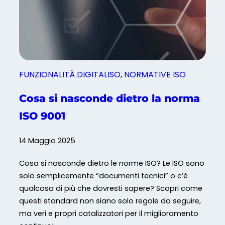
m
e
n
t
a
t
FUNZIONALITÀ DIGITALISO
, 
NORMATIVE ISO
e
n
Cosa si nasconde dietro la norma
e
ISO 9001
i
S
14 Maggio 2025
i
s
Cosa si nasconde dietro le norme ISO? Le ISO sono
t
solo semplicemente “documenti tecnici” o c’è
e
qualcosa di più che dovresti sapere? Scopri come
m
questi standard non siano solo regole da seguire,
i
ma veri e propri catalizzatori per il miglioramento
d