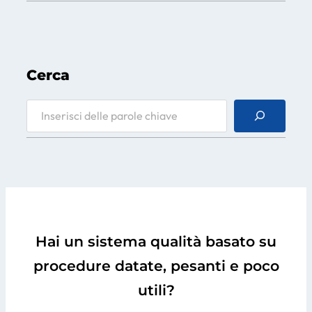
Cerca
S
e
a
r
c
h
Hai un sistema qualità basato su
procedure datate, pesanti e poco
utili?