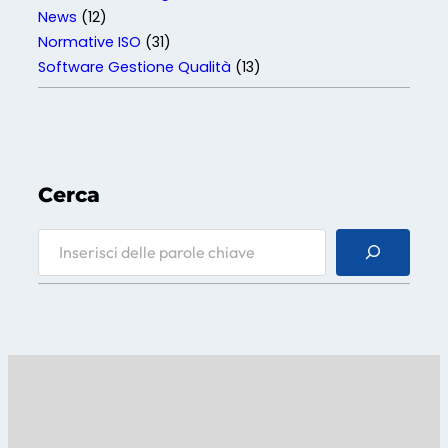
News
(12)
Normative ISO
(31)
Software Gestione Qualità
(13)
Cerca
S
e
a
r
c
h