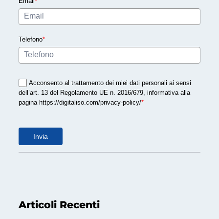
f
Email
*
e
o
g
r
l
m
Telefono
*
i
i
o
t
à
Acconsento al trattamento dei miei dati personali ai sensi
s
dell’art. 13 del Regolamento UE n. 2016/679, informativa alla
e
pagina https://digitaliso.com/privacy-policy/
*
c
o
n
Invia
d
o
l
a
I
Articoli Recenti
S