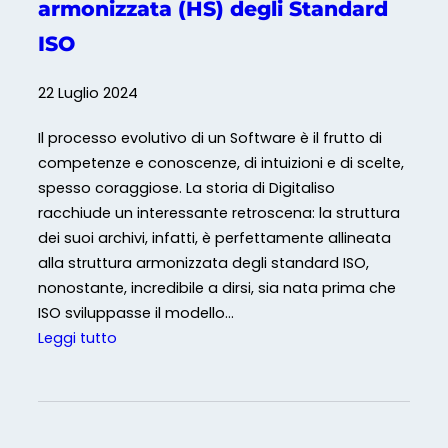
armonizzata (HS) degli Standard
e
e
s
ISO
n
f
t
r
22 Luglio 2024
o
u
c
t
Il processo evolutivo di un Software è il frutto di
o
t
competenze e conoscenze, di intuizioni e di scelte,
n
a
spesso coraggiose. La storia di Digitaliso
t
r
racchiude un interessante retroscena: la struttura
i
l
dei suoi archivi, infatti, è perfettamente allineata
n
i
alla struttura armonizzata degli standard ISO,
u
a
nonostante, incredibile a dirsi, sia nata prima che
o
l
ISO sviluppasse il modello…
?
m
:
Leggi tutto
e
D
g
i
l
g
i
i