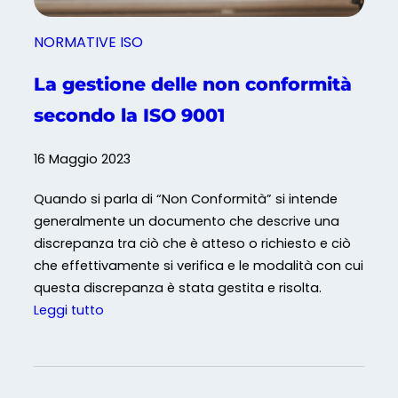
:
p
NORMATIVE ISO
e
r
La gestione delle non conformità
c
secondo la ISO 9001
h
é
16 Maggio 2023
è
i
Quando si parla di “Non Conformità” si intende
m
generalmente un documento che descrive una
p
discrepanza tra ciò che è atteso o richiesto e ciò
o
che effettivamente si verifica e le modalità con cui
r
questa discrepanza è stata gestita e risolta.
t
:
Leggi tutto
a
L
n
a
t
g
e
e