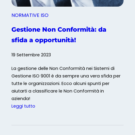
o
n
NORMATIVE ISO
C
h
Gestione Non Conformità: da
a
sfida a opportunità!
t
G
19 Settembre 2023
P
T
La gestione delle Non Conformità nei Sistemi di
Gestione ISO 9001 è da sempre una vera sfida per
tutte le organizzazioni. Ecco alcuni spunti per
aiutarti a classificare le Non Conformità in
azienda!
:
Leggi tutto
G
e
s