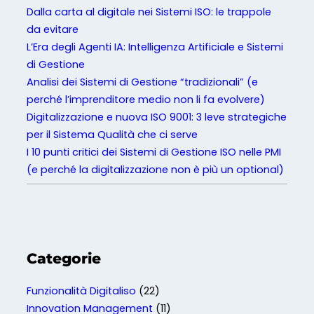
O
Dalla carta al digitale nei Sistemi ISO: le trappole
9
da evitare
0
L’Era degli Agenti IA: Intelligenza Artificiale e Sistemi
0
di Gestione
1
Analisi dei Sistemi di Gestione “tradizionali” (e
perché l’imprenditore medio non li fa evolvere)
Digitalizzazione e nuova ISO 9001: 3 leve strategiche
per il Sistema Qualità che ci serve
I 10 punti critici dei Sistemi di Gestione ISO nelle PMI
(e perché la digitalizzazione non è più un optional)
Categorie
Funzionalità Digitaliso
(22)
Innovation Management
(11)