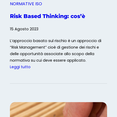
NORMATIVE ISO
T
h
Risk Based Thinking: cos’è
i
n
15 Agosto 2023
k
i
L’approccio basato sul rischio è un approccio di
n
“Risk Management” cioè di gestione dei rischi e
g
delle opportunità associate allo scopo della
normativa su cui deve essere applicato.
:
Leggi tutto
R
i
s
k
B
a
s