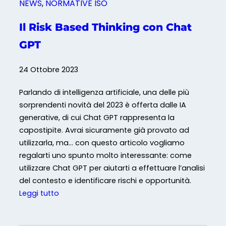
NEWS
, 
NORMATIVE ISO
a
r
Il Risk Based Thinking con Chat
m
GPT
o
n
24 Ottobre 2023
i
z
Parlando di intelligenza artificiale, una delle più
z
sorprendenti novità del 2023 è offerta dalle IA
a
generative, di cui Chat GPT rappresenta la
t
capostipite. Avrai sicuramente già provato ad
a
utilizzarla, ma… con questo articolo vogliamo
(
regalarti uno spunto molto interessante: come
H
utilizzare Chat GPT per aiutarti a effettuare l’analisi
S
del contesto e identificare rischi e opportunità.
)
:
Leggi tutto
d
I
e
l
g