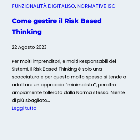
:
FUNZIONALITÀ DIGITALISO
, 
NORMATIVE ISO
d
a
Come gestire il Risk Based
s
Thinking
f
i
22 Agosto 2023
d
a
Per molti imprenditori, e molti Responsabili dei
a
Sistemi, il Risk Based Thinking è solo una
o
scocciatura e per questo molto spesso si tende a
p
adottare un approccio “minimalista”, peraltro
p
ampiamente tollerato dalla Norma stessa. Niente
o
di più sbagliato…
r
:
Leggi tutto
t
C
u
o
n
m
i
e