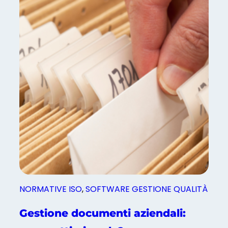
e
d
T
h
i
n
k
i
n
g
:
c
o
s
’
NORMATIVE ISO
, 
SOFTWARE GESTIONE QUALITÀ
è
Gestione documenti aziendali: