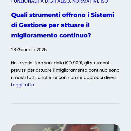
FUNZIONALITÀ DIGITALISO
, 
NORMATIVE ISO
Quali strumenti offrono i Sistemi
di Gestione per attuare il
miglioramento continuo?
28 Gennaio 2025
Nelle varie iterazioni della ISO 9001, gli strumenti
previsti per attuare il miglioramento continuo sono
rimasti tutti, anche se con nomi e approcci diversi.
:
Leggi tutto
Q
u
a
l
i
s