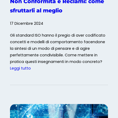
Non Conformità e Reclami: come
s
sfruttarli al meglio
t
e
17 Dicembre 2024
m
i
Gli standard ISO hanno il pregio di aver codificato
d
concetti e modelli di comportamento facendone
i
la sintesi di un modo di pensare e di agire
G
perfettamente condivisibile. Come mettere in
e
pratica questi insegnamenti in modo concreto?
s
:
Leggi tutto
t
N
i
o
o
n
n
C
e
o
p
n
e
f
r