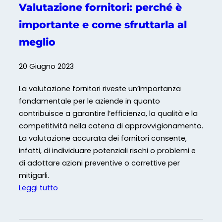
a
Valutazione fornitori: perché è
l
importante e come sfruttarla al
i
:
meglio
c
o
20 Giugno 2023
m
e
La valutazione fornitori riveste un’importanza
o
fondamentale per le aziende in quanto
t
contribuisce a garantire l’efficienza, la qualità e la
t
competitività nella catena di approvvigionamento.
i
La valutazione accurata dei fornitori consente,
m
infatti, di individuare potenziali rischi o problemi e
i
di adottare azioni preventive o correttive per
z
mitigarli.
z
:
Leggi tutto
a
V
r
a