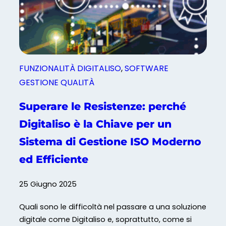
c
o
n
D
i
FUNZIONALITÀ DIGITALISO
, 
SOFTWARE
g
GESTIONE QUALITÀ
i
t
Superare le Resistenze: perché
a
Digitaliso è la Chiave per un
l
i
Sistema di Gestione ISO Moderno
s
ed Efficiente
o
25 Giugno 2025
Quali sono le difficoltà nel passare a una soluzione
digitale come Digitaliso e, soprattutto, come si