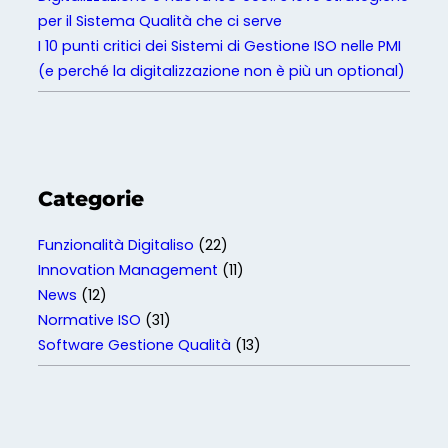
t
per il Sistema Qualità che ci serve
a
I 10 punti critici dei Sistemi di Gestione ISO nelle PMI
l
(e perché la digitalizzazione non è più un optional)
i
z
z
a
t
Categorie
i
Funzionalità Digitaliso
(22)
Innovation Management
(11)
News
(12)
Normative ISO
(31)
Software Gestione Qualità
(13)