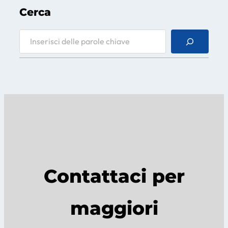
Cerca
S
e
a
r
c
h
Contattaci per
maggiori