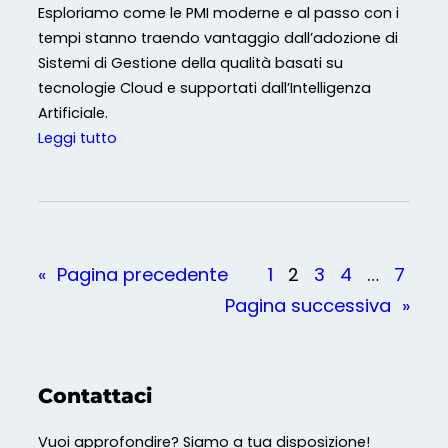
t
Esploriamo come le PMI moderne e al passo con i
n
a
tempi stanno traendo vantaggio dall’adozione di
t
r
Sistemi di Gestione della qualità basati su
i
l
tecnologie Cloud e supportati dall’Intelligenza
n
i
Artificiale.
u
a
:
Leggi tutto
o
l
C
?
m
o
e
m
g
e
l
e
«
Pagina precedente
1
2
3
4
…
7
i
p
Pagina successiva
»
o
e
r
c
h
Contattaci
é
l
Vuoi approfondire? Siamo a tua disposizione!