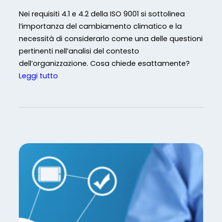
Nei requisiti 4.1 e 4.2 della ISO 9001 si sottolinea
l’importanza del cambiamento climatico e la
necessità di considerarlo come una delle questioni
pertinenti nell’analisi del contesto
dell’organizzazione. Cosa chiede esattamente?
:
Leggi tutto
I
S
O
9
0
0
1
e
c
a
m