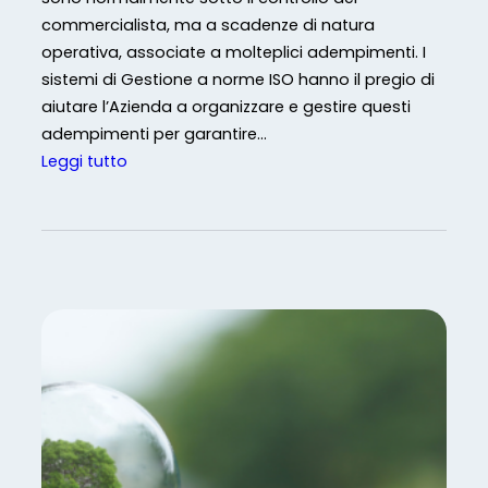
0
commercialista, ma a scadenze di natura
i
0
operativa, associate a molteplici adempimenti. I
g
1
sistemi di Gestione a norme ISO hanno il pregio di
i
aiutare l’Azienda a organizzare e gestire questi
t
adempimenti per garantire…
a
:
Leggi tutto
l
G
e
e
s
t
i
o
n
e
s
c
a
d