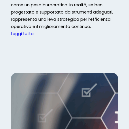
i
come un peso burocratico. In realtà, se ben
s
progettato e supportato da strumenti adeguati,
o
rappresenta una leva strategica per l’efficienza
è
operativa e il miglioramento continuo.
l
:
Leggi tutto
a
I
C
n
h
f
i
o
a
r
v
m
e
a
p
z
e
i
r
o
u
n
n
i
S
D