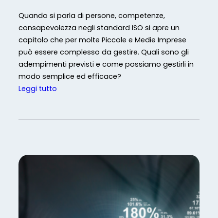
c
h
Quando si parla di persone, competenze,
e
consapevolezza negli standard ISO si apre un
c
capitolo che per molte Piccole e Medie Imprese
o
può essere complesso da gestire. Quali sono gli
s
adempimenti previsti e come possiamo gestirli in
a
modo semplice ed efficace?
s
:
Leggi tutto
i
G
s
e
o
s
n
t
o
i
i
o
n
n
v
e
e
d
n
e