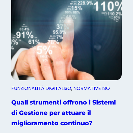
t
l
a
l
t
a
i
F
?
o
r
m
a
z
i
o
n
FUNZIONALITÀ DIGITALISO
, 
NORMATIVE ISO
e
A
Quali strumenti offrono i Sistemi
z
di Gestione per attuare il
i
e
miglioramento continuo?
n