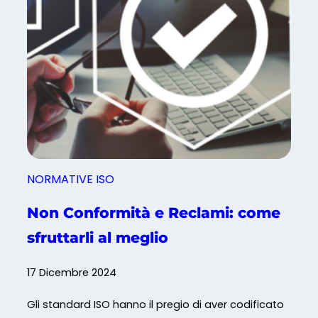
t
t
a
i
l
o
i
f
p
f
e
r
r
o
P
n
M
o
I
i
NORMATIVE ISO
S
i
Non Conformità e Reclami: come
s
sfruttarli al meglio
t
e
17 Dicembre 2024
m
i
Gli standard ISO hanno il pregio di aver codificato
d