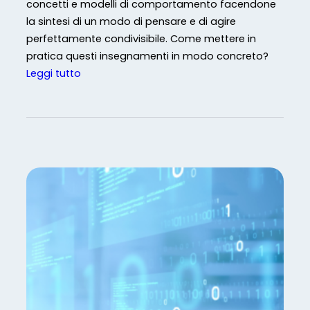
concetti e modelli di comportamento facendone
i
la sintesi di un modo di pensare e di agire
G
perfettamente condivisibile. Come mettere in
e
pratica questi insegnamenti in modo concreto?
s
:
Leggi tutto
t
N
i
o
o
n
n
C
e
o
p
n
e
f
r
o
a
r
t
m
t
i
u
t
a
à
r