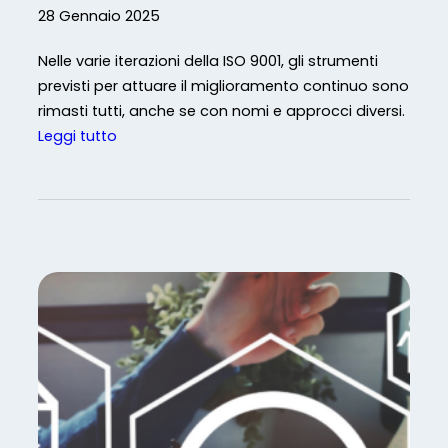
d
28 Gennaio 2025
a
l
Nelle varie iterazioni della ISO 9001, gli strumenti
e
previsti per attuare il miglioramento continuo sono
:
rimasti tutti, anche se con nomi e approcci diversi.
S
:
Leggi tutto
o
Q
l
u
u
a
z
l
i
i
o
s
n
t
i
r
D
u
i
m
g
e
i
n