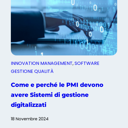
e
e
R
i
e
l
c
m
l
i
a
g
m
l
i
i
:
o
INNOVATION MANAGEMENT
, 
SOFTWARE
c
r
GESTIONE QUALITÀ
o
a
m
m
Come e perché le PMI devono
e
e
avere Sistemi di gestione
s
n
f
digitalizzati
t
r
o
u
18 Novembre 2024
c
t
o