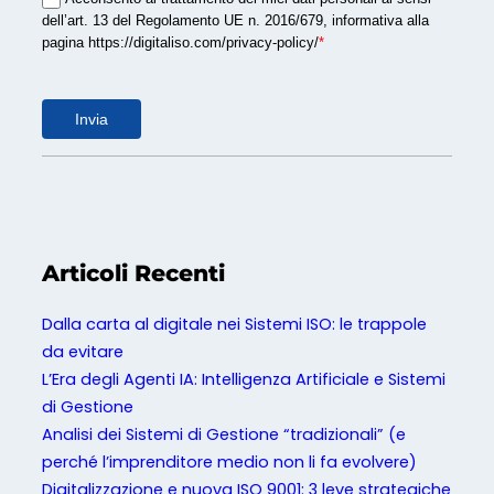
t
dell’art. 13 del Regolamento UE n. 2016/679, informativa alla
e
pagina https://digitaliso.com/privacy-policy/
*
m
i
Invia
d
i
g
e
s
t
Articoli Recenti
i
o
Dalla carta al digitale nei Sistemi ISO: le trappole
n
da evitare
e
L’Era degli Agenti IA: Intelligenza Artificiale e Sistemi
d
di Gestione
i
Analisi dei Sistemi di Gestione “tradizionali” (e
g
perché l’imprenditore medio non li fa evolvere)
i
Digitalizzazione e nuova ISO 9001: 3 leve strategiche