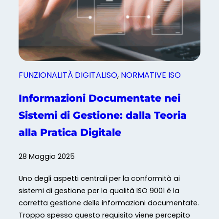
e
n
z
e
:
p
FUNZIONALITÀ DIGITALISO
, 
NORMATIVE ISO
e
r
Informazioni Documentate nei
c
Sistemi di Gestione: dalla Teoria
h
é
alla Pratica Digitale
D
i
28 Maggio 2025
g
i
Uno degli aspetti centrali per la conformità ai
t
sistemi di gestione per la qualità ISO 9001 è la
a
corretta gestione delle informazioni documentate.
l
Troppo spesso questo requisito viene percepito