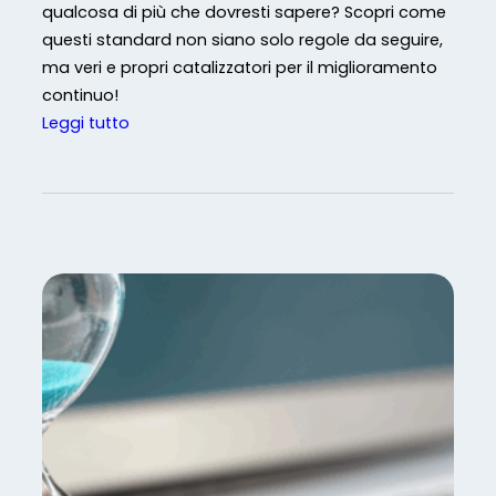
qualcosa di più che dovresti sapere? Scopri come
O
m
questi standard non siano solo regole da seguire,
M
i
ma veri e propri catalizzatori per il miglioramento
o
d
continuo!
d
i
:
Leggi tutto
e
G
C
r
e
o
n
s
s
o
t
a
e
i
s
d
o
i
E
n
n
f
e
a
f
:
s
i
d
c
c
a
o
i
l
n
e
l
d
n
a