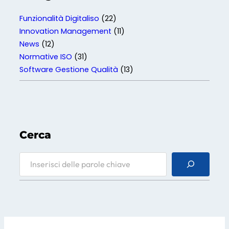
Funzionalità Digitaliso
(22)
Innovation Management
(11)
News
(12)
Normative ISO
(31)
Software Gestione Qualità
(13)
Cerca
S
e
a
r
c
h