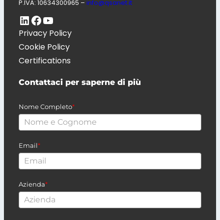
P.IVA: 10634300965 –
info@qsanet.it
LinkedIn
Pagina Facebook di Digitaliso
Canale Youtube di QSA.net
Privacy Policy
Cookie Policy
Certifications
Contattaci per saperne di più
Nome Completo
*
Email
*
Azienda
*